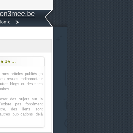
on3mee.be
Home
te de ...
 mes articles publiés ça
nes revues radioamateur
autres blogs ou des sites
naires.
oser des sujets sur la
'existe pas forcément
utre, des liens sont
utres publications déjà