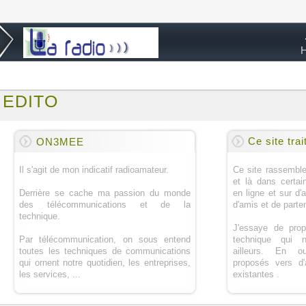
EDITO
Ce site trai
ON3MEE
Il s'agit de mon indicatif radioamateur.
Ce site rassemble
et là dans certai
Derrière se cache ma passion du monde
en ligne et sur d'
des télécommunications et de la
d'amis et de parte
technique.
J'essaye de prop
Par télécommunication, on sous entend
technique qui n
toutes les techniques de communications
ailleurs. En o
qui ornent notre quotidien, les entreprises,
proposés vers d'a
les services, ...
existantes .